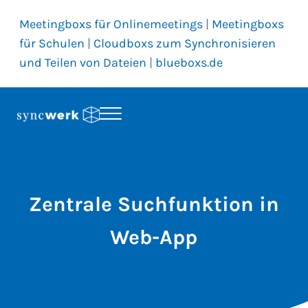
Skip to main content
Skip to header right navigation
Skip to site footer
Meetingboxs für Onlinemeetings
|
Meetingboxs
für Schulen
|
Cloudboxs zum Synchronisieren
und Teilen von Dateien
|
blueboxs.de
Menu
Synchronisieren und Teilen von Dateien und vieles mehr
Syncwerk
Zentrale Suchfunktion in
Web-App